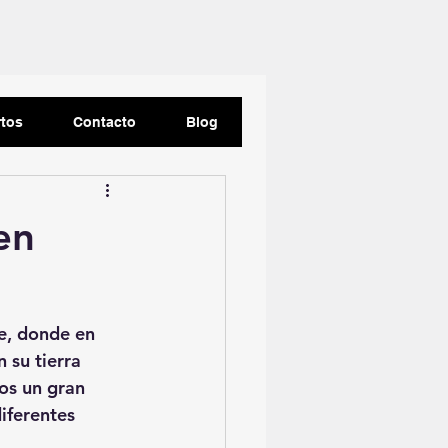
rtos
Contacto
Blog
en
e, donde en 
 su tierra 
os un gran 
iferentes 