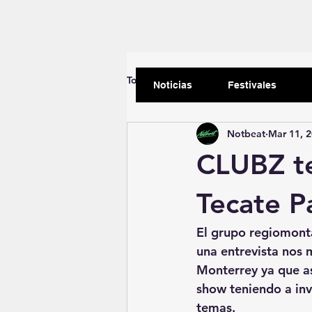
Todas las entradas
Empezando
Noticias
Festivales
Notbeat
Mar 11, 
CLUBZ te
Tecate P
El grupo regiomonta
una entrevista nos 
Monterrey ya que as
show teniendo a inv
temas. 