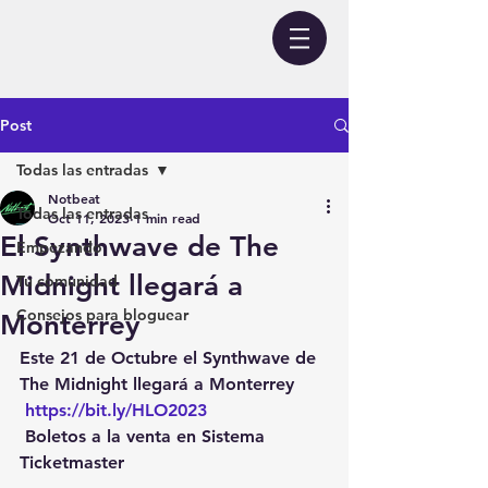
Post
Todas las entradas
Notbeat
Todas las entradas
Oct 11, 2023
1 min read
El Synthwave de The
Empezando
Midnight llegará a
Tu comunidad
Consejos para bloguear
Monterrey
Este 21 de Octubre el Synthwave de 
The Midnight llegará a Monterrey 
https://bit.ly/HLO2023
 Boletos a la venta en Sistema 
Ticketmaster