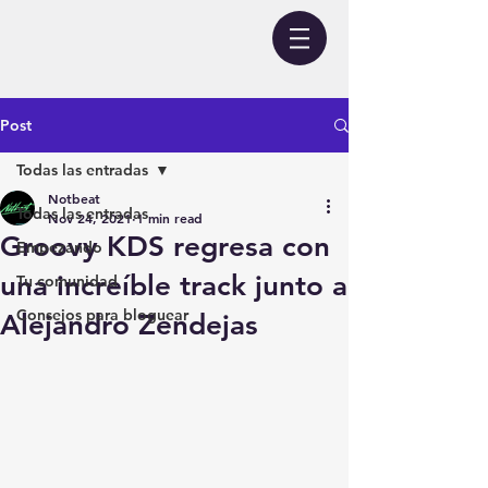
Post
Todas las entradas
Notbeat
Todas las entradas
Nov 24, 2021
1 min read
Groovy KDS regresa con
Empezando
una increíble track junto a
Tu comunidad
Consejos para bloguear
Alejandro Zendejas