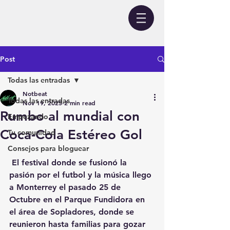
Post
Todas las entradas
Notbeat
Todas las entradas
Nov 19, 2025
2 min read
Rumbo al mundial con
Empezando
Coca-Cola Estéreo Gol
Tu comunidad
Consejos para bloguear
 El festival donde se fusionó la 
pasión por el futbol y la música llego 
a Monterrey el pasado 25 de 
Octubre en el Parque Fundidora en 
el área de Sopladores, donde se 
reunieron hasta familias para gozar 