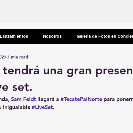
Tu comunidad
Consejos para bloguear
Lanzamientos
Nosotros
Galeria de Fotos en Concie
021
1 min read
 tendrá una gran presen
ve set.
nda, 
Sam Feldt
 llegará a 
#TecatePalNorte
 para ponern
u inigualable 
#LiveSet
.