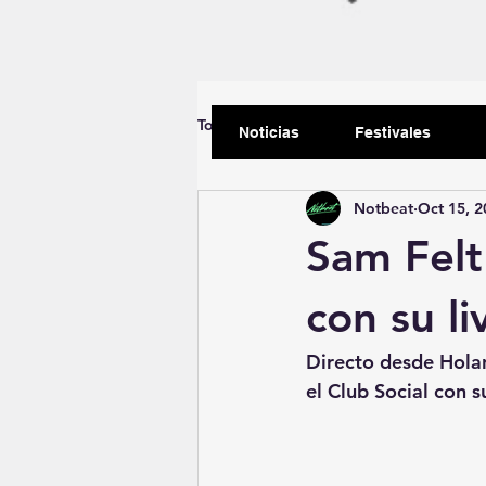
Todas las entradas
Empezando
Noticias
Festivales
Notbeat
Oct 15, 2
Sam Felt
con su li
Directo desde Hola
el Club Social con s