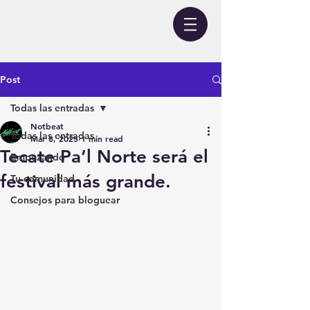
Post
Todas las entradas
Notbeat
Todas las entradas
Mar 8, 2025
1 min read
Tecate Pa’l Norte será el
Empezando
festival más grande.
Tu comunidad
Consejos para bloguear