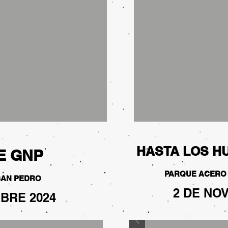
HASTA LOS H
E GNP
PARQUE ACERO 
SAN PEDRO
2 DE NO
BRE 2024