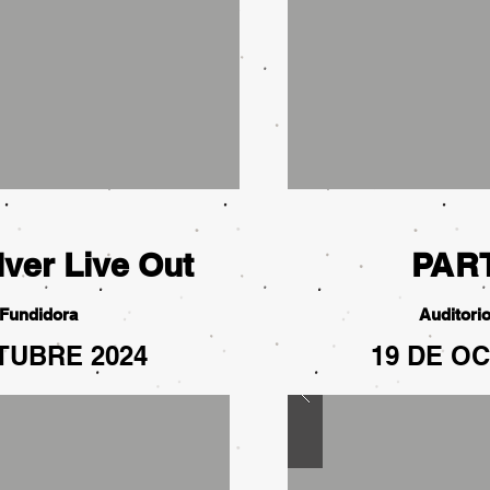
lver Live Out
PAR
 Fundidora
Auditori
TUBRE 2024
19 DE O