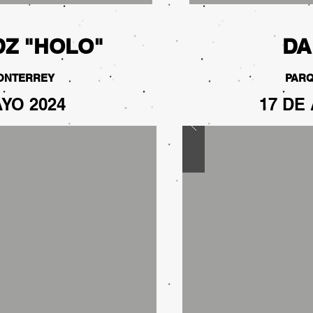
DZ "HOLO"
DA
ONTERREY
PARQ
AYO 2024
17 DE