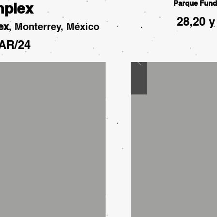
Parque Fund
plex
28,20 y
ex
, Monterrey, México
AR/24