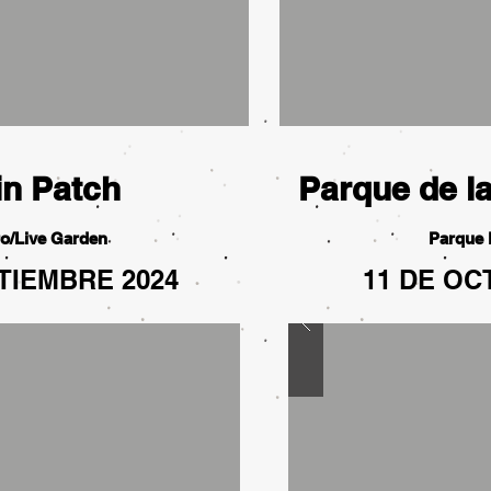
in Patch
Parque de l
o/Live Garden
Parque 
TIEMBRE 2024
11 DE OC