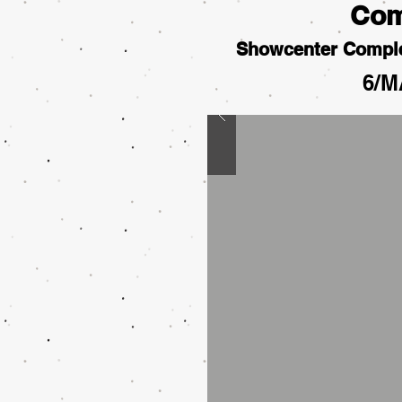
Com
Showcenter Compl
6/M