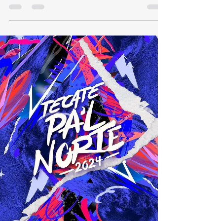
Notbeat
Mar 11, 2024
1 min read
Los artistas que estarán en
Acústico Hey Banco
Desconéctate por 3 días en el Acústico Hey
Banco de #TecatePalNorte
bit.ly/TecatePalNorte24 Boletos a la venta a
través de Sistema...