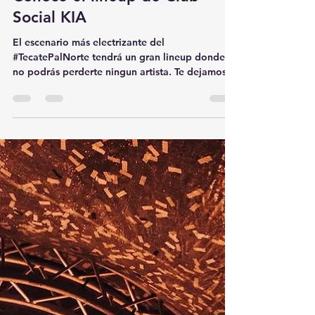
Notbeat
Mar 16
1 min read
Conoce el lineup de Club
Social KIA
El escenario más electrizante del
#TecatePalNorte tendrá un gran lineup donde
no podrás perderte ningun artista. Te dejamos
con el lineup.