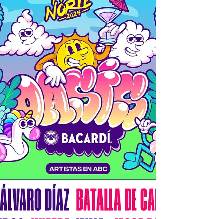
bit.ly/TecatePalNorte24 Boletos a la venta a
través de...