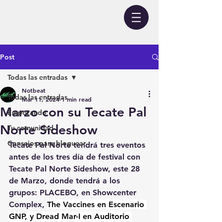
Post
Todas las entradas
Notbeat
Todas las entradas
Mar 11, 2024
1 min read
Marzo con su Tecate Pal
Empezando
Norte Sideshow
Tu comunidad
Consejos para bloguear
Tecate Pal Norte tendrá tres eventos 
antes de los tres día de festival con 
Tecate Pal Norte Sideshow, este 28 
de Marzo, donde tendrá a los 
grupos: PLACEBO, en Showcenter 
Complex, 
The Vaccines en Escenario 
GNP, y Dread Mar-I en Auditorio 