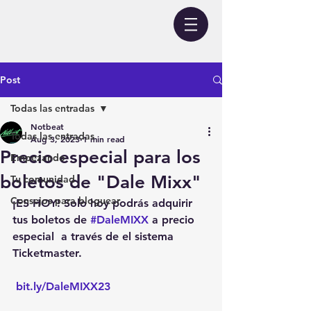
Post
Todas las entradas
Notbeat
Todas las entradas
Aug 3, 2023
1 min read
Precio especial para los
Empezando
boletos de "Dale Mixx"
Tu comunidad
Consejos para bloguear
¡ES HOY! Solo hoy podrás adquirir 
tus boletos de 
#DaleMIXX
 a precio 
especial  a través de el sistema 
Ticketmaster.
bit.ly/DaleMIXX23